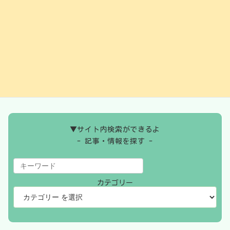
当社の個人情報の取扱に関するお問い合せは
こちらのフォーム
からご連絡ください。
ムラカミラーンハート株式会社
〒319-1102
茨城県那珂郡東海村石神内宿1167-13
TEL:029-350-7171
▼サイト内検索ができるよ
- 記事・情報を探す -
カテゴリー