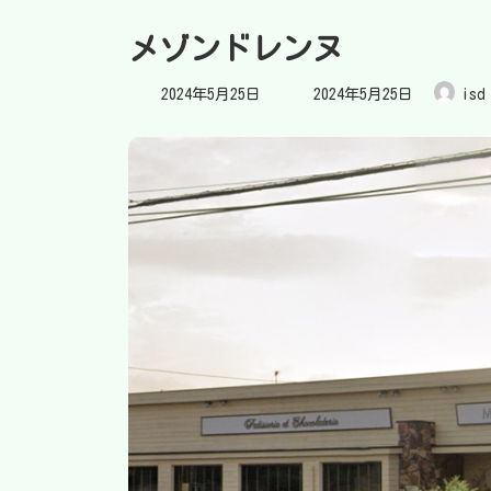
メゾンドレンヌ
最
2024年5月25日
2024年5月25日
isd
終
更
新
日
時
: