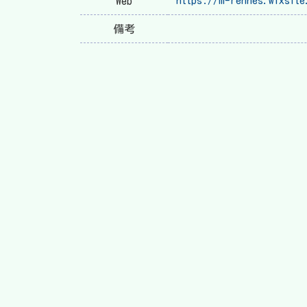
Web
https://m-rennes.wixsite
備考