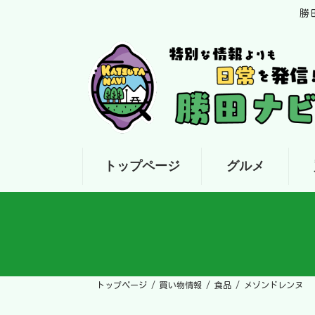
コ
ナ
勝
ン
ビ
テ
ゲ
ン
ー
ツ
シ
へ
ョ
ス
ン
キ
に
ッ
移
プ
動
トップページ
グルメ
トップページ
買い物情報
食品
メゾンドレンヌ