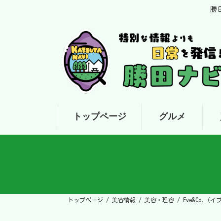
コ
ナ
勝
ン
ビ
テ
ゲ
ン
ー
ツ
シ
へ
ョ
ス
ン
キ
に
ッ
移
プ
動
トップページ
グルメ
トップページ
美容情報
美容・理容
Eve&Co.（