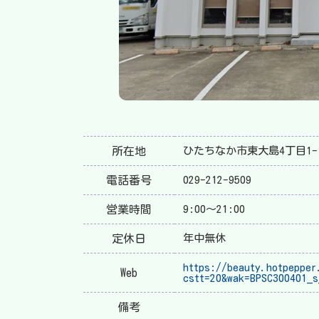
所在地
ひたちなか市東大島4丁目1-
電話番号
029-212-9509
営業時間
9:00～21:00
定休日
年中無休
https://beauty.hotpepper
Web
cstt=20&wak=BPSC300401_s
備考