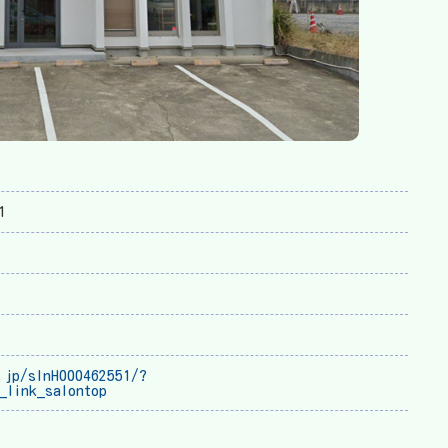
1
.jp/slnH000462551/?
_link_salontop