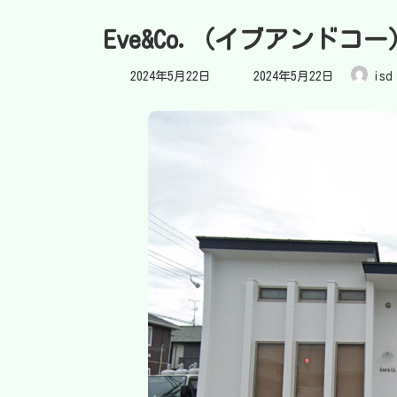
Eve&Co.（イブアンドコー
最
2024年5月22日
2024年5月22日
isd
終
更
新
日
時
: