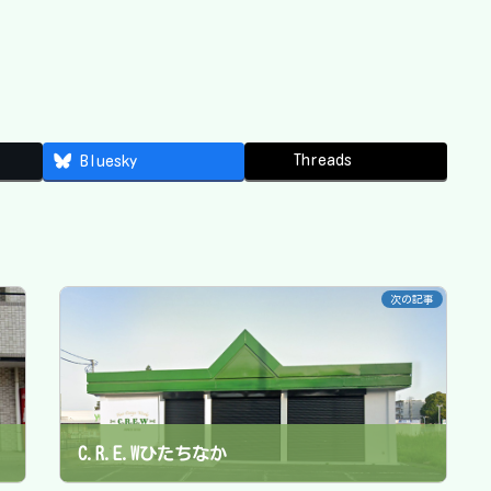
Threads
Bluesky
次の記事
C.R.E.Wひたちなか